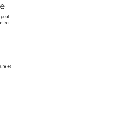
re
s peut
ettre
ire et