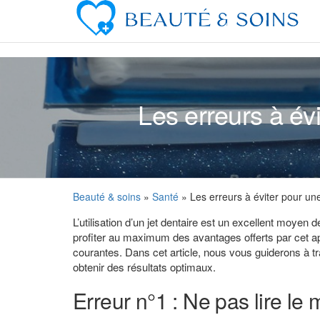
Skip
to
the
content
Les erreurs à évi
Beauté & soins
»
Santé
» Les erreurs à éviter pour une 
L’utilisation d’un jet dentaire est un excellent moyen
profiter au maximum des avantages offerts par cet appar
courantes. Dans cet article, nous vous guiderons à trave
obtenir des résultats optimaux.
Erreur n°1 : Ne pas lire le