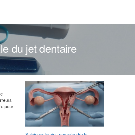
le du jet dentaire
de
erreurs
ire pour
Salpingectomie : comprendre la